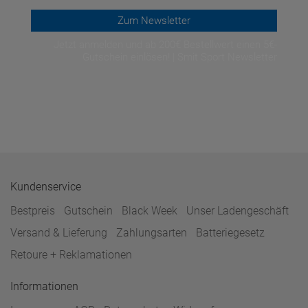
Zum Newsletter
Jetzt anmelden und ab 200€ Bestellwert einen 5€-
Gutschein einlösen! | Smit Sport Newsletter
Kundenservice
Bestpreis
Gutschein
Black Week
Unser Ladengeschäft
Versand & Lieferung
Zahlungsarten
Batteriegesetz
Retoure + Reklamationen
Informationen