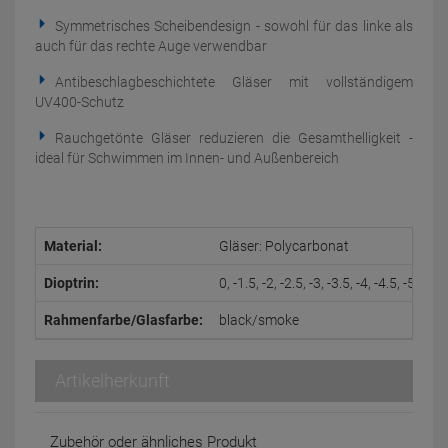
Symmetrisches Scheibendesign - sowohl für das linke als
auch für das rechte Auge verwendbar
Antibeschlagbeschichtete Gläser mit vollständigem
UV400-Schutz
Rauchgetönte Gläser reduzieren die Gesamthelligkeit -
ideal für Schwimmen im Innen- und Außenbereich
Material:
Gläser: Polycarbonat
Dioptrin:
0, -1.5, -2, -2.5, -3, -3.5, -4, -4.5, -5, -5.5,
Rahmenfarbe/Glasfarbe:
black/smoke
Artikelherkunft
Zubehör oder ähnliches Produkt