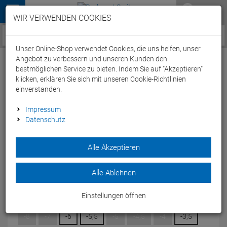
Menü
WIR VERWENDEN COOKIES
Service / Hilfe
Unser Online-Shop verwendet Cookies, die uns helfen, unser
Angebot zu verbessern und unseren Kunden den
bestmöglichen Service zu bieten. Indem Sie auf "Akzeptieren"
klicken, erklären Sie sich mit unseren Cookie-Richtlinien
einverstanden.
Speedo Mariner Pro Optical Lens Brillenglas
Impressum
Datenschutz
black/smoke - -2
Artikel-Nummer:
65298167415
| EAN: 0
Alle Akzeptieren
Bauen Sie sich mit der Mariner Pro Optical Goggle Lens eine
individuelle Schwimmbrille mit Sehstärke.
Alle Ablehnen
Modelljahr: 2025
Einstellungen öffnen
DIOPTRIN:
-2
-8
-7
-6
-5,5
-5
-4,5
-4
-3,5