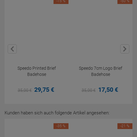
-15 %
-50 %
Speedo Printed Brief
Speedo 7cm Logo Brief
Badehose
Badehose
29,
75
€
17,
50
€
35,
00
€
35,
00
€
Kunden haben sich auch folgende Artikel angesehen:
-35 %
-21 %