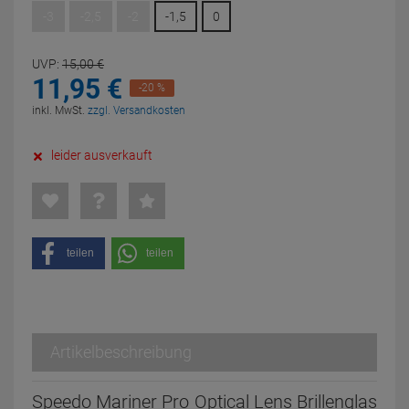
-3
-2,5
-2
-1,5
0
UVP:
15,
00
€
11,
95
€
-20 %
inkl. MwSt.
zzgl. Versandkosten
leider ausverkauft
teilen
teilen
Artikelbeschreibung
Speedo Mariner Pro Optical Lens Brillenglas