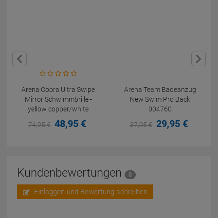
Arena Cobra Ultra Swipe
Arena Team Badeanzug
Mirror Schwimmbrille -
New Swim Pro Back
yellow copper/white
004760
48,
95
€
29,
95
€
74,
95
€
37,
95
€
Kundenbewertungen
0
Einloggen und Bewertung schreiben